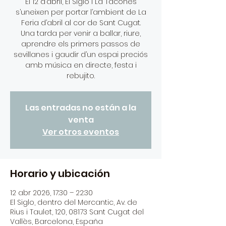
El 12 d’abril, El Siglo i La Tacones
s’uneixen per portar l’ambient de La
Feria d’abril al cor de Sant Cugat.
Una tarda per venir a ballar, riure,
aprendre els primers passos de
sevillanes i gaudir d’un espai preciós
amb música en directe, festa i
rebujito.
Las entradas no están a la
venta
Ver otros eventos
Horario y ubicación
12 abr 2026, 17:30 – 22:30
El Siglo, dentro del Mercantic, Av. de
Rius i Taulet, 120, 08173 Sant Cugat del
Vallès, Barcelona, España