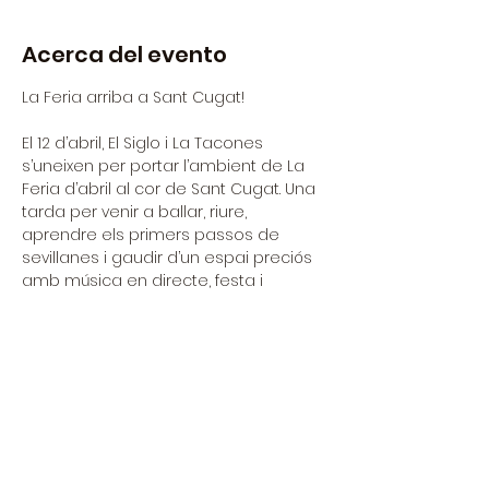
Acerca del evento
La Feria arriba a Sant Cugat!
El 12 d’abril, El Siglo i La Tacones 
s’uneixen per portar l’ambient de La 
Feria d’abril al cor de Sant Cugat. Una 
tarda per venir a ballar, riure, 
aprendre els primers passos de 
sevillanes i gaudir d’un espai preciós 
amb música en directe, festa i 
rebujito.
Programa:
17.30 – 18.30 h | Taller d’iniciació a les 
sevillanas
Una classe per entrar en el ritme i 
aprendre els passos bàsics amb Lali 
Mateu.