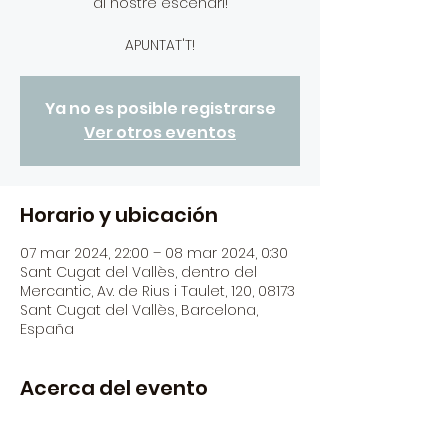
al nostre escenari!
APUNTAT'T!
Ya no es posible registrarse
Ver otros eventos
Horario y ubicación
07 mar 2024, 22:00 – 08 mar 2024, 0:30
Sant Cugat del Vallès, dentro del
Mercantic, Av. de Rius i Taulet, 120, 08173
Sant Cugat del Vallès, Barcelona,
España
Acerca del evento
Tornem amb les jams!