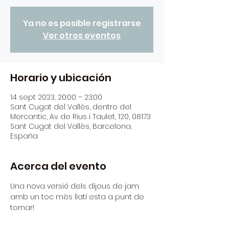
Ya no es posible registrarse
Ver otros eventos
Horario y ubicación
14 sept 2023, 20:00 – 23:00
Sant Cugat del Vallès, dentro del
Mercantic, Av. de Rius i Taulet, 120, 08173
Sant Cugat del Vallès, Barcelona,
España
Acerca del evento
Una nova versió dels dijous de jam 
amb un toc mès llatí esta a punt de 
tornar!
Apunta't la jam a la teva agenda!