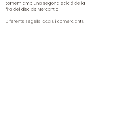
tornem amb una segona edició de la 
fira del disc de Mercantic
Diferents segells locals i comerciants 
posarán a la venta la seva collec·ció i 
la seva passió!
Musica & Vinils us esperan per tres 
dies plens de musica
info per a la participació: 
mercandics@hotmail.com
FREE ENTRY
Compartir este evento