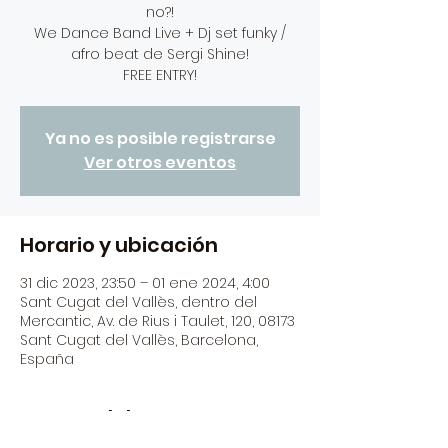
no?!
We Dance Band Live + Dj set funky /
afro beat de Sergi Shine!
FREE ENTRY!
Ya no es posible registrarse
Ver otros eventos
Horario y ubicación
31 dic 2023, 23:50 – 01 ene 2024, 4:00
Sant Cugat del Vallès, dentro del
Mercantic, Av. de Rius i Taulet, 120, 08173
Sant Cugat del Vallès, Barcelona,
España
Acerca del evento