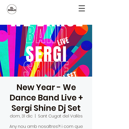
New Year - We
Dance Band Live +
Sergi Shine Dj Set
dom, 31 dic
  |  
Sant Cugat del Vallès
Any nou amb nosaltres?! i com que