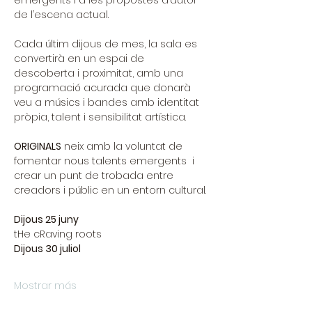
emergents i a les propostes d’autor 
de l’escena actual.
Cada últim dijous de mes, la sala es 
convertirà en un espai de 
descoberta i proximitat, amb una 
programació acurada que donarà 
veu a músics i bandes amb identitat 
pròpia, talent i sensibilitat artística.
ORIGINALS
 neix amb la voluntat de 
fomentar nous talents emergents  i 
crear un punt de trobada entre 
creadors i públic en un entorn cultural.
Dijous 25 juny
tHe cRaving roots 
Dijous 30 juliol
Mostrar más