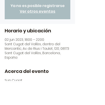
Ya no es posible registrarse
Ver otros eventos
Horario y ubicación
02 jun 2023, 18:00 – 22:00
Sant Cugat del Vallès, dentro del
Mercantic, Av. de Rius i Taulet, 120, 08173
Sant Cugat del Vallès, Barcelona,
España
Acerca del evento
Sun Cugat
Tots els divendres i dissabtes 
diferents dj's del panorama actual a 
la nostra zona food truck!
Begudes i Musica by El Siglo - Tapes 