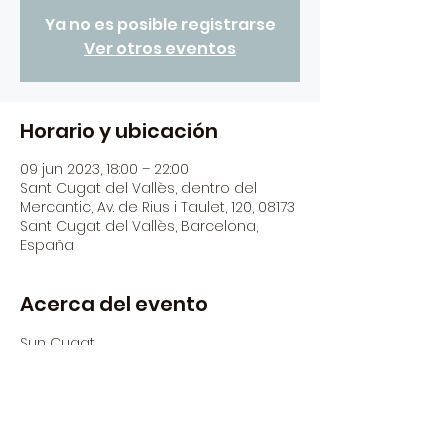
Ya no es posible registrarse
Ver otros eventos
Horario y ubicación
09 jun 2023, 18:00 – 22:00
Sant Cugat del Vallès, dentro del
Mercantic, Av. de Rius i Taulet, 120, 08173
Sant Cugat del Vallès, Barcelona,
España
Acerca del evento
Sun Cugat
Tots els divendres i dissabtes 
diferents dj's del panorama actual a 
la nostra zona food truck!
Begudes i Musica by El Siglo - Tapes 