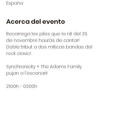
España
Acerca del evento
Recarrega les piles que la nit del 29 
de novembre hauràs de cantar!
Doble tribut a dos míticas bandas del 
rock clasic!
Synchronicity + The Adams Family 
pujan a l'escenari!
21:00h - 02:00h