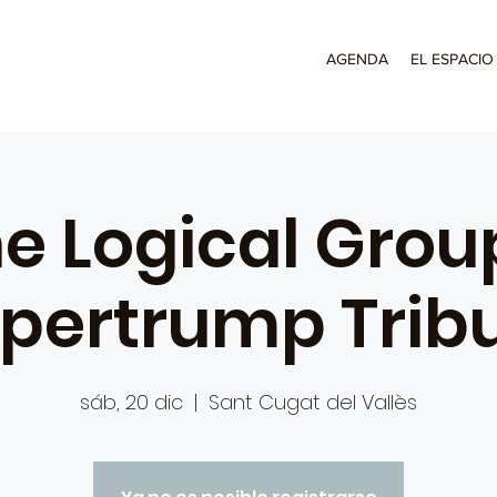
AGENDA
EL ESPACIO
e Logical Grou
pertrump Trib
sáb, 20 dic
  |  
Sant Cugat del Vallès