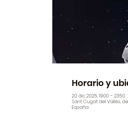
Horario y ub
20 dic 2025, 19:00 – 23:50
Sant Cugat del Vallès, den
España