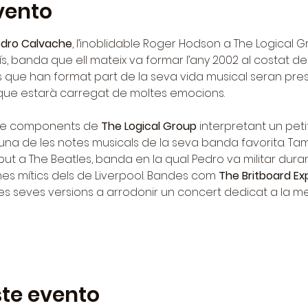
vento
dro
Calvache
, l’inoblidable Roger Hodson a The Logical Gr
, banda que ell mateix va formar l’any 2002 al costat de
cs que han format part de la seva vida musical seran pr
 que estarà carregat de moltes emocions.
 de components de 
The Logical Group
 interpretant un pet
na de les notes musicals de la seva banda favorita. Ta
ribut a The Beatles, banda en la qual Pedro va militar dura
s mítics dels de Liverpool. Bandes com 
The Britboard Ex
s seves versions a arrodonir un concert dedicat a la m
te evento