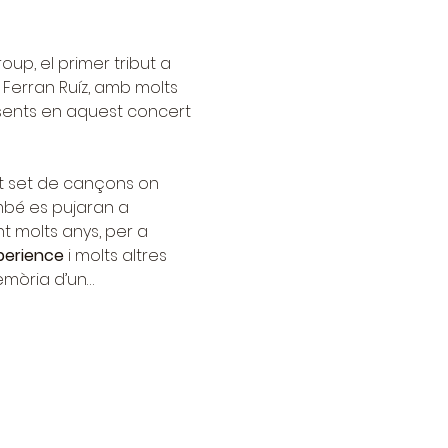
oup, el primer tribut a 
 Ferran Ruíz, amb molts 
esents en aquest concert 
it set de cançons on 
mbé es pujaran a 
nt molts anys, per a 
perience
 i molts altres 
emòria d’un…