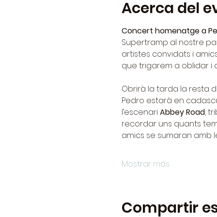
Acerca del e
Concert homenatge a Pe
Supertramp al nostre país
artistes convidats i ami
que trigarem a oblidar i
Obrirà la tarda la resta
Pedro estarà en cadascu
l’escenari 
Abbey Road
, t
recordar uns quants teme
amics se sumaran amb le
Mostrar más
Compartir es