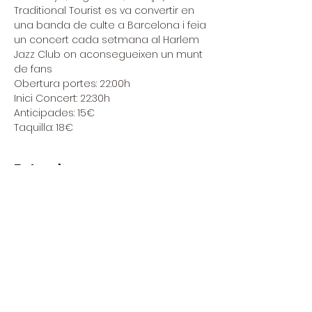
Traditional Tourist es va convertir en 
una banda de culte a Barcelona i feia 
un concert cada setmana al Harlem 
Jazz Club on aconsegueixen un munt 
de fans
Obertura portes: 22:00h
Inici Concert: 22:30h
Anticipades: 15€
Taquilla: 18€
Entradas
Venta finalizada
Tipo de entrada
Traditional Tourist - El Siglo
Precio
15,00 €