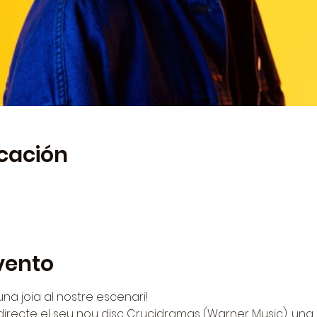
icación
vento
una joia al nostre escenari!
 directe el seu nou disc Crucidramas (Warner Music), una 