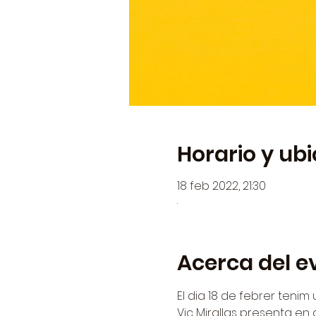
Horario y ub
18 feb 2022, 21:30
.
Acerca del e
El dia 18 de febrer tenim 
Vic Mirallas presenta en