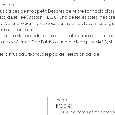
coltes.
 música des de molt petit. Després de rebre formació clàssi
a a Berklee (Boston – EE.UU.) una de les escoles més pre
ic d'Alejandro Sanz el va descobrir i des de llavors està g
els seus concerts.
 milions de reproduccions a les plataformes digitals i en 
a talla de Camilo, Don Patricio, Juancho Marqués, MARO, Mue
de la música urbana, del pop, de l'electrònica i del…
Precio
12,00 €
+0,30 € de comisión de servici