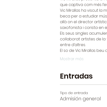
que captiva com més l’es
Vic Mirallas ha viscut la
beca per a estudiar músic
allà on el director artíst
saxofonista i corista en 
Els seus singles acumulen
col·laborat artistes de l
entre d’altres.
El so de Vic Mirallas beu 
Mostrar más
Entradas
Tipo de entrada
Admisión general