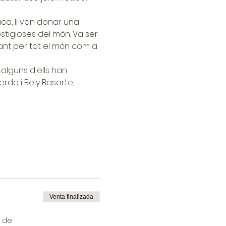
ca, li van donar una 
stigioses del món. Va ser 
irant per tot el món com a 
alguns d'ells han 
rdo i Bely Basarte, 
Venta finalizada
o de