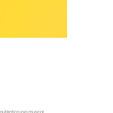
autèntica joia musical 