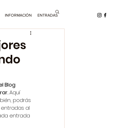
INFORMACIÓN
ENTRADAS
jores
ando
l Blog 
ar. 
Aquí 
bién, podrás 
 entradas al 
ada entrada 