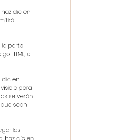
haz clic en 
itirá 
la parte 
igo HTML, o 
clic en 
visible para 
das se verán 
 que sean 
gar las 
 haz clic en 