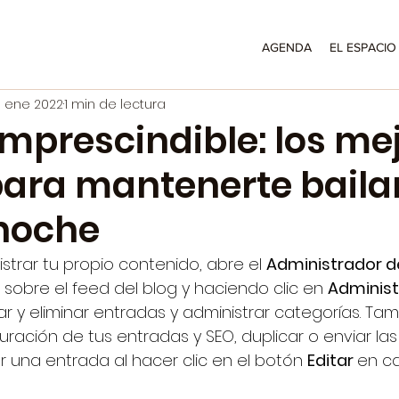
AGENDA
EL ESPACIO
1 ene 2022
1 min de lectura
 imprescindible: los me
para mantenerte bail
 noche
strar tu propio contenido, abre el 
Administrador de
obre el feed del blog y haciendo clic en 
Administr
ar y eliminar entradas y administrar categorías. Tam
guración de tus entradas y SEO, duplicar o enviar las
r una entrada al hacer clic en el botón 
Editar 
en c