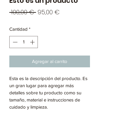
Esto es un producto
Precio
Precio
 100,00 € 
95,00 €
de
Cantidad
*
oferta
Agregar al carrito
Esta es la descripción del producto. Es
un gran lugar para agregar más
detalles sobre tu producto como su
tamaño, material e instrucciones de
cuidado y limpieza.
INFORMACIÓN DEL PRODUCTO